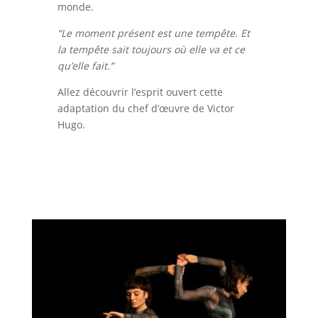
monde.
“Le moment présent est une tempête. Et
la tempête sait toujours où elle va et ce
qu’elle fait.”
Allez découvrir l’esprit ouvert cette
adaptation du chef d’œuvre de Victor
Hugo.