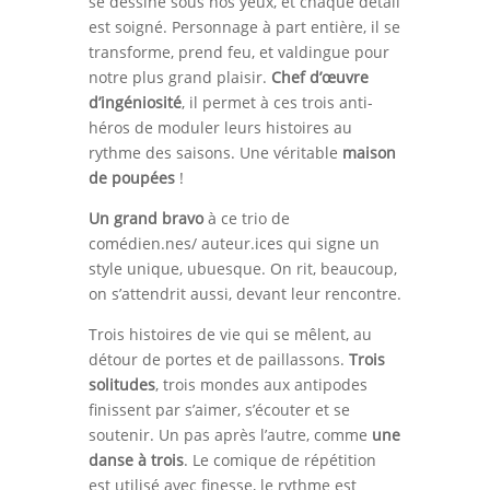
se dessine sous nos yeux, et chaque détail
est soigné. Personnage à part entière, il se
transforme, prend feu, et valdingue pour
notre plus grand plaisir.
Chef d’œuvre
d’ingéniosité
, il permet à ces trois anti-
héros de moduler leurs histoires au
rythme des saisons. Une véritable
maison
de poupées
!
Un grand bravo
à ce trio de
comédien.nes/ auteur.ices qui signe un
style unique, ubuesque. On rit, beaucoup,
on s’attendrit aussi, devant leur rencontre.
Trois histoires de vie qui se mêlent, au
détour de portes et de paillassons.
Trois
solitudes
, trois mondes aux antipodes
finissent par s’aimer, s’écouter et se
soutenir. Un pas après l’autre, comme
une
danse à trois
. Le comique de répétition
est utilisé avec finesse, le rythme est