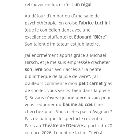
retrouver en lui, et c’est
un régal
.
Au détour d’un bar ou d’une salle de
psychothérapie, on croise
Fabrice Luchini
(que le comédien tient avec une
excellence bluffante) et
Edouard “Bière”
.
Son talent d’imitateur est jubilatoire.
J’ai énormément appris grâce à Michaël
Hirsch, et je me suis empressée d’acheter
son livre
pour avoir accès à “La petite
bibliothèque de la joie de vivre”. J’ai
d’ailleurs commencé mon
petit carnet
(pas
de spoiler, vous verrez bien dans la pièce
!). Si vous n’aviez qu’une pièce à voir, pour
vous redonner du
baume au cœur
, ne
cherchez plus. Vous n’êtes pas à Avignon ?
Pas de panique, le spectacle revient à
Paris au
Théâtre de l’Oeuvre
à partir du 20
octobre 2026. Le mot de la fin :
“rien à