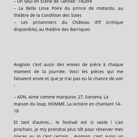
– Un seul en scène de Tahnee : l’Autre
– La Belle Lisse Poire du prince de motordu, au
théâtre de la Condition des Soies
–
Les prisonniers du Château d’If (critique
disponible), au théâtre des Barriques
Avignon c’est aussi des envies de pièce à chaque
moment de la journée.
Voici les pièces qui me
faisaient envie et que je n’ai pas eu la chance de voir
:
– ADN, A
ime comme marquise,
27,
Sonoma,
La
maison du loup, HOMME, La victoire en chantant 14-
18
Et tant d’autres… le festival est si vaste ! L’an
prochain, je m’y prendrai plus tôt pour réserver mes
places au In c’est certain.
Avignon, c’est aussi un