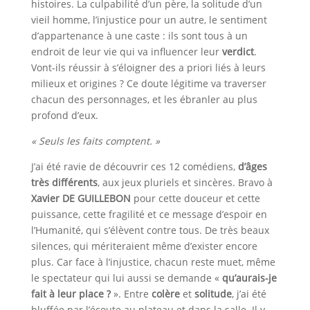
histoires. La culpabilité d’un père, la solitude d’un
vieil homme, l’injustice pour un autre, le sentiment
d’appartenance à une caste : ils sont tous à un
endroit de leur vie qui va influencer leur
verdict
.
Vont-ils réussir à s’éloigner des a priori liés à leurs
milieux et origines ? Ce doute légitime va traverser
chacun des personnages, et les ébranler au plus
profond d’eux.
« Seuls les faits comptent. »
J’ai été ravie de découvrir ces 12 comédiens,
d’âges
très différents
, aux jeux pluriels et sincères. Bravo à
Xavier DE GUILLEBON
pour cette douceur et cette
puissance, cette fragilité et ce message d’espoir en
l’Humanité, qui s’élèvent contre tous. De très beaux
silences, qui mériteraient même d’exister encore
plus. Car face à l’injustice, chacun reste muet, même
le spectateur qui lui aussi se demande «
qu’aurais-je
fait à leur place ?
». Entre
colère
et
solitude
, j’ai été
bluffée par l’écoute au plateau et dans la salle. Il y